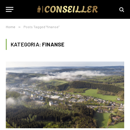
Home
»
Posts Tagged "finanse"
KATEGORIA:
FINANSE