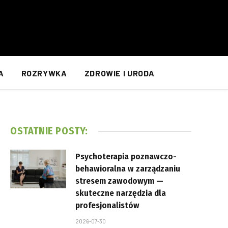
A
ROZRYWKA
ZDROWIE I URODA
OSTATNIE POSTY:
Psychoterapia poznawczo-
behawioralna w zarządzaniu
stresem zawodowym —
skuteczne narzędzia dla
profesjonalistów
2026-07-30