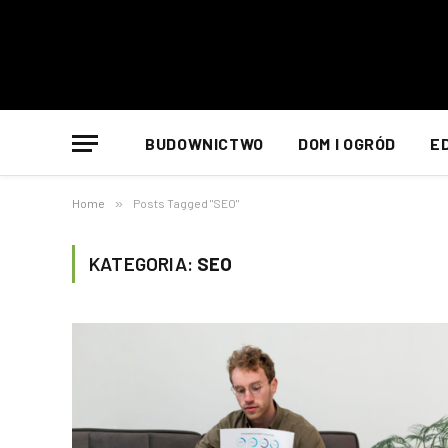
BUDOWNICTWO
DOM I OGRÓD
E
Home
»
Posts Tagged "SEO"
KATEGORIA:
SEO